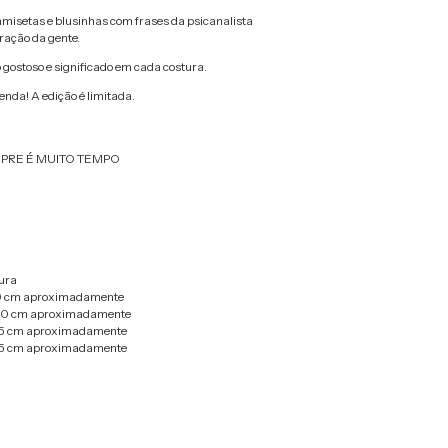
misetas e blusinhas com frases da psicanalista
oração da gente.
o gostoso e significado em cada costura.
nda! A edição é limitada.
MPRE É MUITO TEMPO
ura
,0 cm aproximadamente
,0 cm aproximadamente
,5 cm aproximadamente
,5 cm aproximadamente