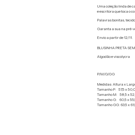
Uma coleção linda de ca
e escritora que toca o c
Palavras bonitas, tecid
Garanta a sua na pré-ve
Envio a partir de 12/11.
BLUSINHA PRETA SE
Algodão e viscolycra
P/M/G/GG
Medidas: Altura x Larg
Tamanho P: 57,5 x 50
Tamanho M: 58,5 x 52
Tamanho G: 60,5 x 55
Tamanho GG: 63,5 x 61