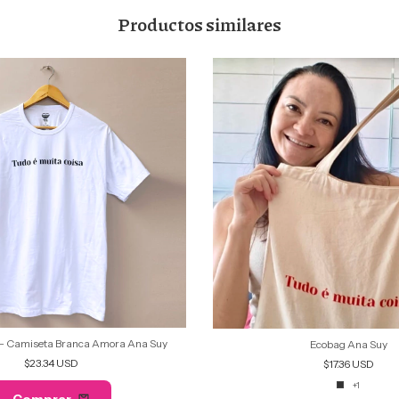
Productos similares
 Camiseta Branca Amora Ana Suy
Ecobag Ana Suy
$23.34 USD
$17.36 USD
+1