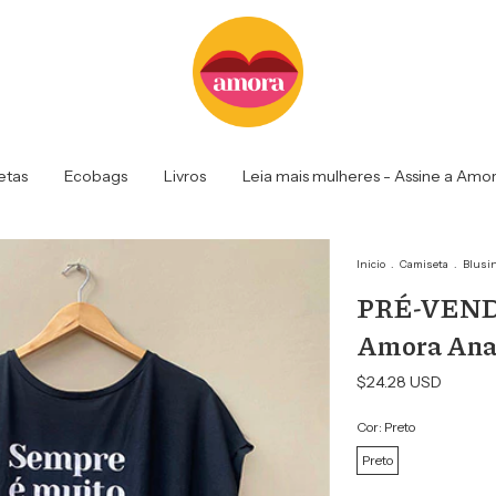
etas
Ecobags
Livros
Leia mais mulheres - Assine a Amo
Inicio
.
Camiseta
.
Blusi
PRÉ-VENDA 
Amora Ana
$24.28 USD
Cor:
Preto
Preto