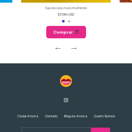
Sacola Leia mais mulheres
$17.36 USD
+3
Comprar
Clube Amora
Contato
Blog da Amora
Quem Somos