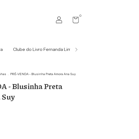
0
ra
Clube do Livro Fernanda Lima
Contacto
Blog da Am
nhas
.
PRÉ-VENDA - Blusinha Preta Amora Ana Suy
- Blusinha Preta
 Suy