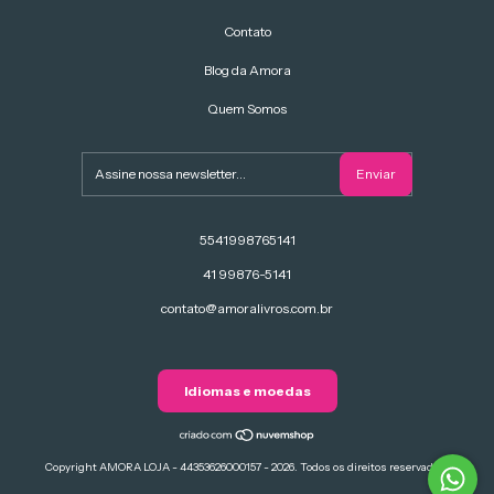
Contato
Blog da Amora
Quem Somos
5541998765141
41 99876-5141
contato@amoralivros.com.br
Idiomas e moedas
Copyright AMORA LOJA - 44353626000157 - 2026. Todos os direitos reservados.