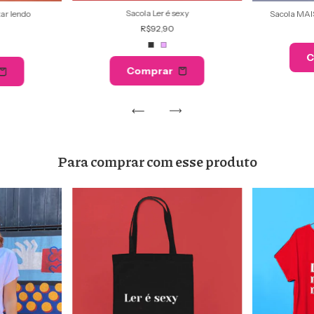
Sacola Ler é sexy
Sacola MAI
tar lendo
R$92,90
C
Comprar
Para comprar com esse produto