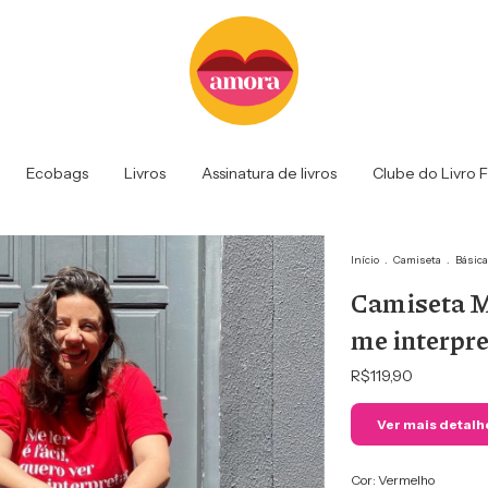
Ecobags
Livros
Assinatura de livros
Clube do Livro 
Início
.
Camiseta
.
Básic
Camiseta Me
me interpre
R$119,90
Ver mais detalh
Cor:
Vermelho