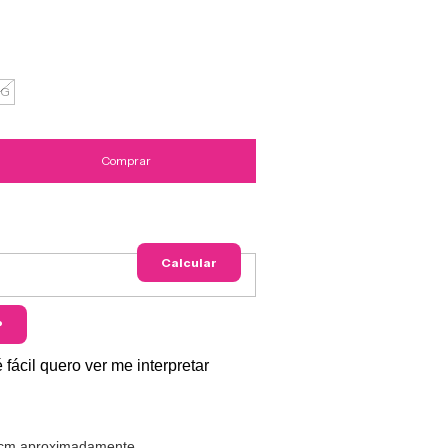
G
Alterar
CEP
Calcular
P
fácil quero ver me interpretar
 cm aproximadamente