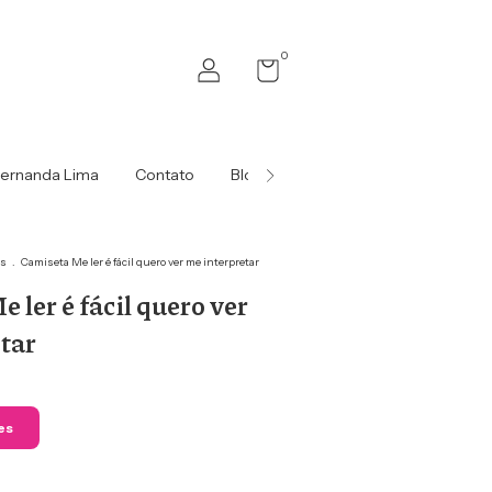
0
Fernanda Lima
Contato
Blog da Amora
Oficina e Cursos
as
.
Camiseta Me ler é fácil quero ver me interpretar
 ler é fácil quero ver
tar
es