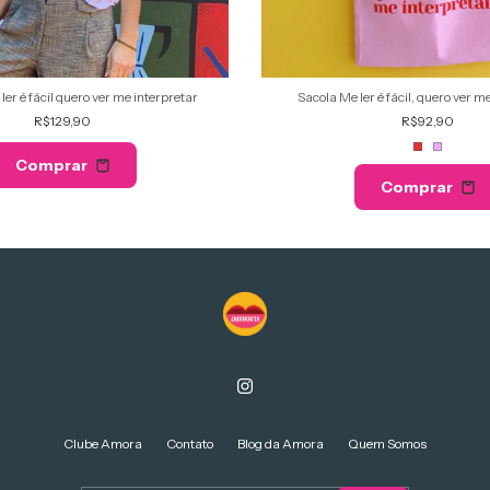
ler é fácil quero ver me interpretar
Sacola Me ler é fácil, quero ver m
R$129,90
R$92,90
Comprar
Comprar
Clube Amora
Contato
Blog da Amora
Quem Somos