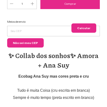
Entregas para o CEP:
Meios de envio
Alterar
CEP
Calcular
Não sei meu CEP
✨ Collab dos sonhos✨ Amora
+ Ana Suy
Ecobag Ana Suy mas cores preta e cru
Tudo é muita Coisa (cru escrita em branca)
Sempre é muito tempo (preta escrito em branco)