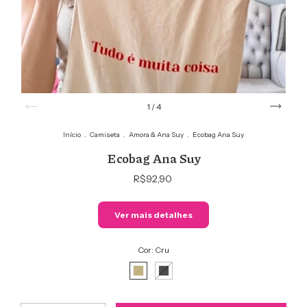
1
/
4
Início
.
Camiseta
.
Amora & Ana Suy
.
Ecobag Ana Suy
Ecobag Ana Suy
R$92,90
Ver mais detalhes
Cor:
Cru