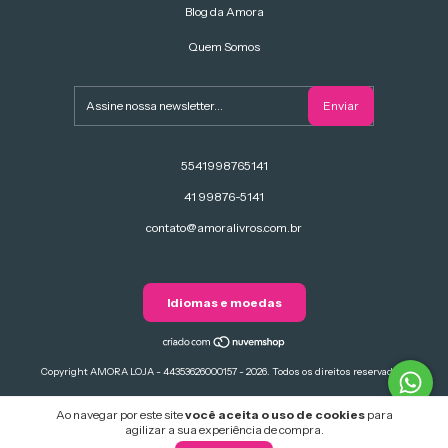
Blog da Amora
Quem Somos
5541998765141
41 99876-5141
contato@amoralivros.com.br
Idiomas e moedas
Copyright AMORA LOJA - 44353626000157 - 2026. Todos os direitos reservados.
Ao navegar por este site
você aceita o uso de cookies
para
agilizar a sua experiência de compra.