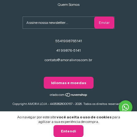
Quem Somos
5541998765141
41 99876-5141
contato@amoralivros.com.br
Idiomas e moedas
Copyright AMORA LOJA - 44353626000157 - 2026. Todos os direitos reservados.
Ao navegar por este site
você aceita o uso de cookies
para
agilizar a sua experiência de compra.
Entendi