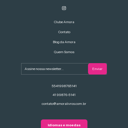
Clube Amora
Contato
Blog da Amora
Quem Somos
5541998765141
41 99876-5141
contato@amoralivros.com.br
Idiomas e moedas