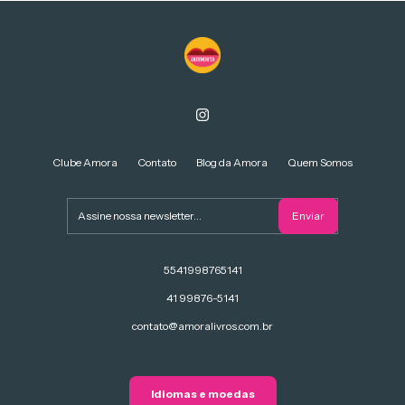
Clube Amora
Contato
Blog da Amora
Quem Somos
5541998765141
41 99876-5141
contato@amoralivros.com.br
Idiomas e moedas