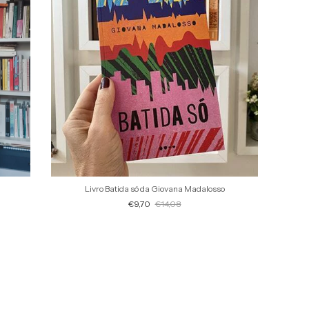
Livro Batida só da Giovana Madalosso
€9,70
€14,08