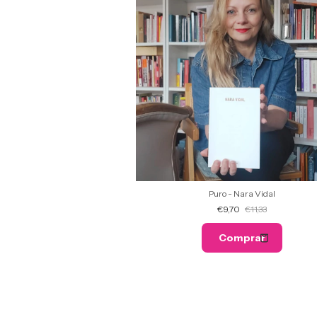
Puro - Nara Vidal
€9,70
€11,33