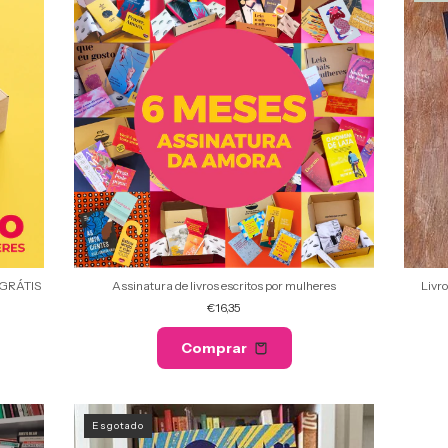
GRÁTIS
Assinatura de livros escritos por mulheres
Livr
€16,35
Comprar
Esgotado