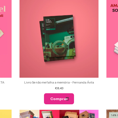
ETA
Livro Se não me falha a memória - Fernanda Ávila
€8,43
14
%