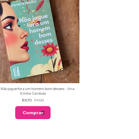
o Não jogue fora um homem bom desses - Ana
Emilia Cardoso
€9,70
€11,33