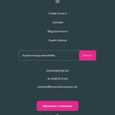
Clube Amora
Contato
Blog da Amora
Quem Somos
5541998765141
41 99876-5141
contato@amoralivros.com.br
Idiomas e moedas