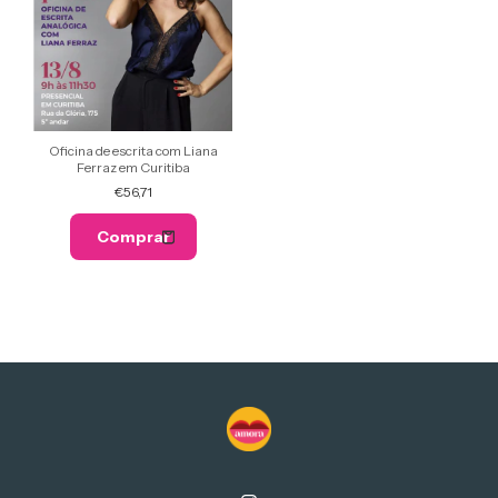
Oficina de escrita com Liana
Ferraz em Curitiba
€56,71