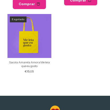
Comprar
Comprar
Esgotado
Sacola Amarela Amora Me leia
que eu gosto
€15,05