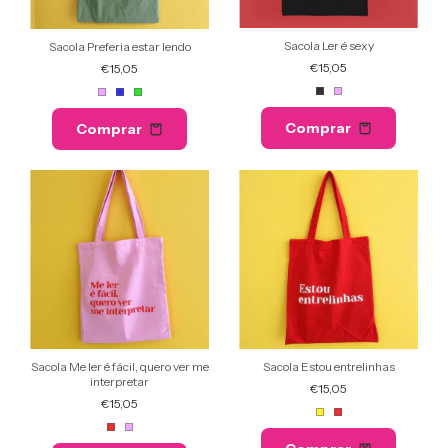
Sacola Ler é sexy
Sacola Preferia estar lendo
€15,05
€15,05
Comprar
Comprar
Sacola Me ler é fácil, quero ver me
Sacola Estou entrelinhas
interpretar
€15,05
€15,05