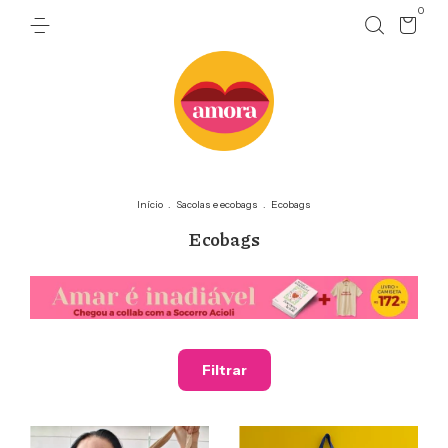
0
Início
.
Sacolas e ecobags
.
Ecobags
Ecobags
Filtrar