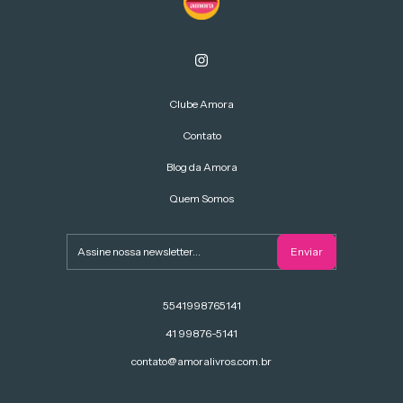
Clube Amora
Contato
Blog da Amora
Quem Somos
5541998765141
41 99876-5141
contato@amoralivros.com.br