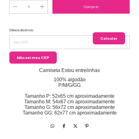
Entregas para o CEP:
Meios de envio
Alterar
CEP
Calcular
Não sei meu CEP
Camiseta Estou entrelinhas
100% algodão
P/M/G/GG
Tamanho P: 52x65 cm aproximadamente
Tamanho M: 54x67 cm aproximadamente
Tamanho G: 56x72 cm aproximadamente
Tamanho GG: 62x77 cm aproximadamente