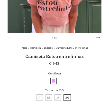
1
/
3
Início
.
Camiseta
.
Básicas
.
Camiseta Estou entrelinhas
Camiseta Estou entrelinhas
€19,43
Cor:
Rosa
Tamanho:
GG
P
M
G
GG