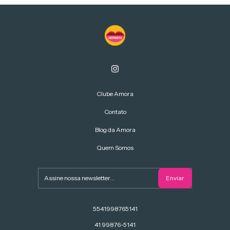
Clube Amora
Contato
Blog da Amora
Quem Somos
5541998765141
41 99876-5141