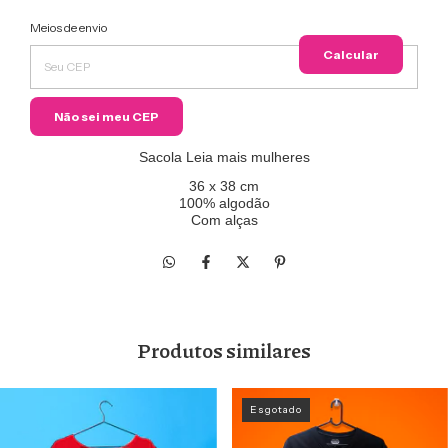
Entregas para o CEP:
Meios de envio
Alterar
CEP
Calcular
Não sei meu CEP
Sacola Leia mais mulheres
36 x 38 cm
100% algodão
Com alças
Produtos similares
Esgotado