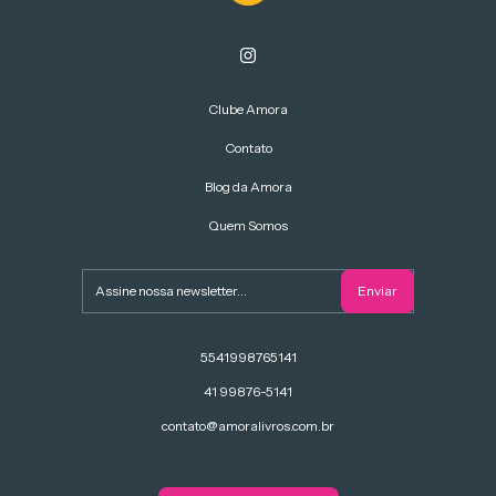
Clube Amora
Contato
Blog da Amora
Quem Somos
5541998765141
41 99876-5141
contato@amoralivros.com.br